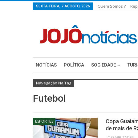
Quem Somos ?
Rep
SEXTA-FEIRA, 7 AGOSTO, 2026
NOTÍCIAS
POLÍTICA
SOCIEDADE
TUR
Navegação Na Tag
Futebol
Copa Guaiam
ESPORTES
de mais de R
JOSEMIR TADEU FON