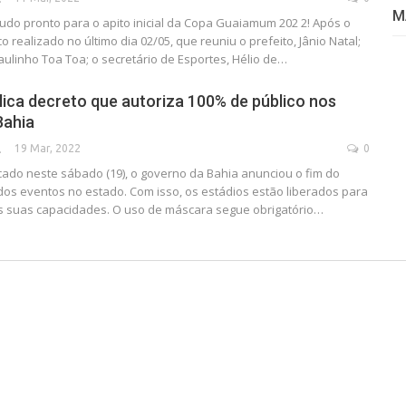
M
 Tudo pronto para o apito inicial da Copa Guaiamum 202 2! Após o
 realizado no último dia 02/05, que reuniu o prefeito, Jânio Natal;
Paulinho Toa Toa; o secretário de Esportes, Hélio de…
ica decreto que autoriza 100% de público nos
Bahia
19 Mar, 2022
0
SECA
cado neste sábado (19), o governo da Bahia anunciou o fim do
 dos eventos no estado. Com isso, os estádios estão liberados para
s suas capacidades. O uso de máscara segue obrigatório…