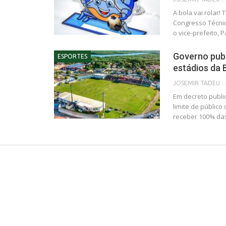
A bola vai rolar!
Congresso Técnico
o vice-prefeito, 
Governo publ
ESPORTES
estádios da 
JOSEMIR TADEU FON
Em decreto publi
limite de público
receber 100% da