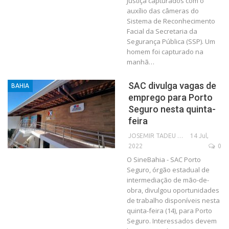
Justiça capturados com o
auxílio das câmeras do
Sistema de Reconhecimento
Facial da Secretaria da
Segurança Pública (SSP). Um
homem foi capturado na
manhã…
SAC divulga vagas de
BAHIA
emprego para Porto
Seguro nesta quinta-
feira
14 Jul,
JOSEMIR TADEU FONSECA
2022
0
O SineBahia - SAC Porto
Seguro, órgão estadual de
intermediação de mão-de-
obra, divulgou oportunidades
de trabalho disponíveis nesta
quinta-feira (14), para Porto
Seguro. Interessados devem