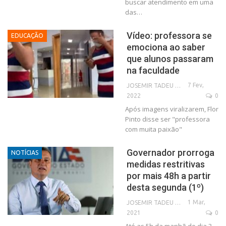
buscar atendimento em uma
das…
Vídeo: professora se
EDUCAÇÃO
emociona ao saber
que alunos passaram
na faculdade
7 Fev,
JOSEMIR TADEU FONSECA
2022
0
Após imagens viralizarem, Flor
Pinto disse ser "professora
com muita paixão"
Governador prorroga
NOTÍCIAS
medidas restritivas
por mais 48h a partir
desta segunda (1º)
1 Mar,
JOSEMIR TADEU FONSECA
2021
0