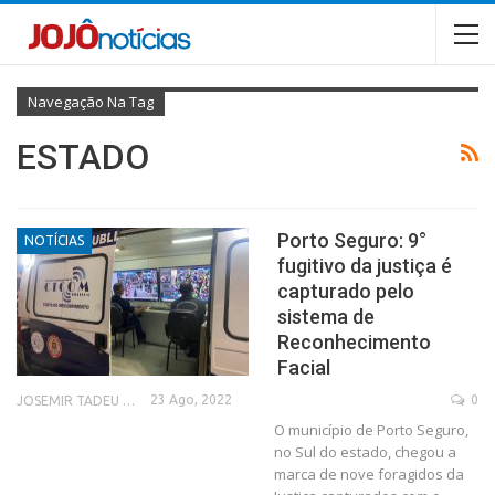
Navegação Na Tag
ESTADO
Porto Seguro: 9°
NOTÍCIAS
fugitivo da justiça é
capturado pelo
sistema de
Reconhecimento
Facial
23 Ago, 2022
0
JOSEMIR TADEU FONSECA
O município de Porto Seguro,
no Sul do estado, chegou a
marca de nove foragidos da