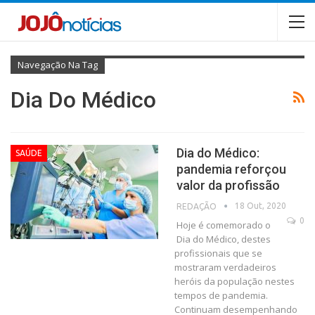
Navegação Na Tag
Dia Do Médico
Dia do Médico:
SAÚDE
pandemia reforçou
valor da profissão
18 Out, 2020
REDAÇÃO
0
Hoje é comemorado o
Dia do Médico, destes
profissionais que se
mostraram verdadeiros
heróis da população nestes
tempos de pandemia.
Continuam desempenhando