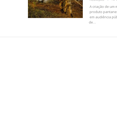
A criação de um 
produto pantaneir
em audiência pú
de
…