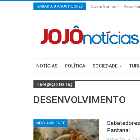
Quem Somos ?
Repórte
SÁBADO, 8 AGOSTO, 2026
NOTÍCIAS
POLÍTICA
SOCIEDADE
TUR
Navegação Na Tag
DESENVOLVIMENTO
Debatedores
MEIO AMBIENTE
Pantanal
12 
REDAÇÃO