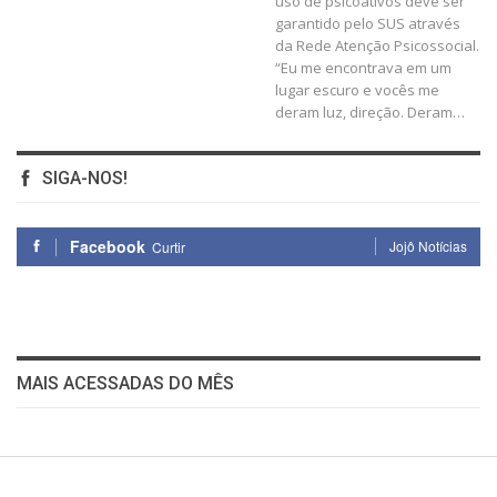
uso de psicoativos deve ser
garantido pelo SUS através
da Rede Atenção Psicossocial.
“Eu me encontrava em um
lugar escuro e vocês me
deram luz, direção. Deram…
SIGA-NOS!
Facebook
Jojô Notícias
Curtir
MAIS ACESSADAS DO MÊS