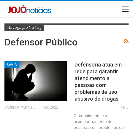
Navegação Na Tag
Defensor Público
Defensoria atua em
BAHIA
rede para garantir
atendimento a
pessoas com
problemas de uso
abusivo de drogas
4 Jul, 2022
0
JOSEMIR TADEU FONSECA
O atendimento e o
acompanhamento de
pessoas com problemas de