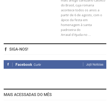
mais antigo santuário católico
do Brasil, cuja romaria
acontece todos os anos a
partir de 6 de agosto, com o
ápice da festa em
homenagem à santa
padroeira do
Arraial d'Ajuda no …
SIGA-NOS!
Facebook
Jojô Notícias
Curtir
MAIS ACESSADAS DO MÊS