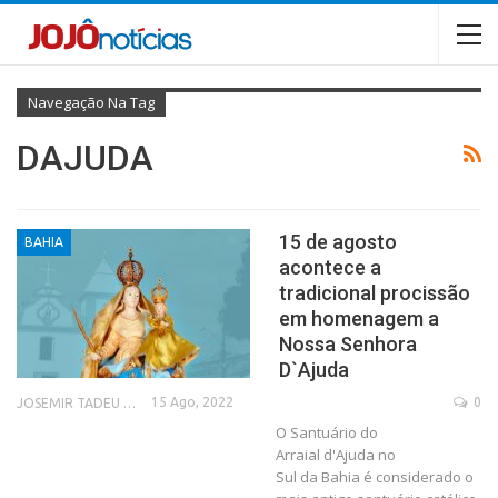
Navegação Na Tag
DAJUDA
15 de agosto
BAHIA
acontece a
tradicional procissão
em homenagem a
Nossa Senhora
D`Ajuda
15 Ago, 2022
0
JOSEMIR TADEU FONSECA
O Santuário do
Arraial d'Ajuda no
Sul da Bahia é considerado o