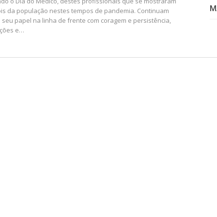
o o Dia do Médico, destes profissionais que se mostraram
M
óis da população nestes tempos de pandemia. Continuam
u papel na linha de frente com coragem e persistência,
ções e
…