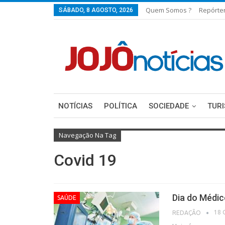
Quem Somos ?
Repórte
SÁBADO, 8 AGOSTO, 2026
NOTÍCIAS
POLÍTICA
SOCIEDADE
TUR
Navegação Na Tag
Covid 19
Dia do Médic
SAÚDE
18 
REDAÇÃO