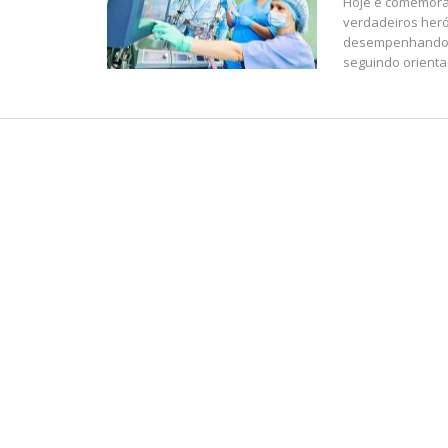
Hoje é comemorad
verdadeiros her
desempenhando se
seguindo orienta