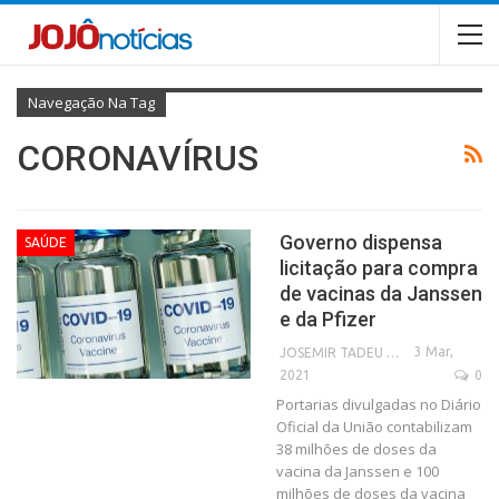
Navegação Na Tag
CORONAVÍRUS
Governo dispensa
SAÚDE
licitação para compra
de vacinas da Janssen
e da Pfizer
3 Mar,
JOSEMIR TADEU FONSECA
2021
0
Portarias divulgadas no Diário
Oficial da União contabilizam
38 milhões de doses da
vacina da Janssen e 100
milhões de doses da vacina