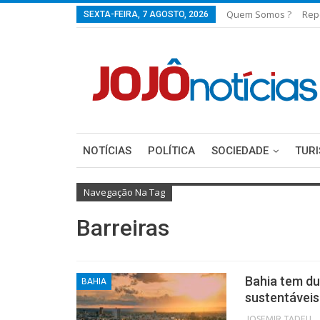
Quem Somos ?
Rep
SEXTA-FEIRA, 7 AGOSTO, 2026
NOTÍCIAS
POLÍTICA
SOCIEDADE
TUR
Navegação Na Tag
Barreiras
Bahia tem du
BAHIA
sustentáveis
JOSEMIR TADEU FON