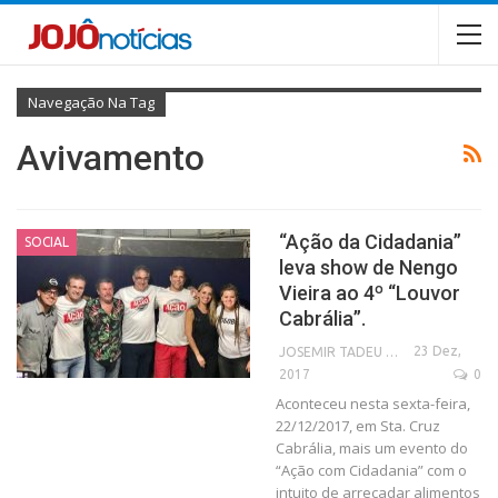
Navegação Na Tag
Avivamento
“Ação da Cidadania”
SOCIAL
leva show de Nengo
Vieira ao 4º “Louvor
Cabrália”.
23 Dez,
JOSEMIR TADEU FONSECA
2017
0
Aconteceu nesta sexta-feira,
22/12/2017, em Sta. Cruz
Cabrália, mais um evento do
“Ação com Cidadania” com o
intuito de arrecadar alimentos