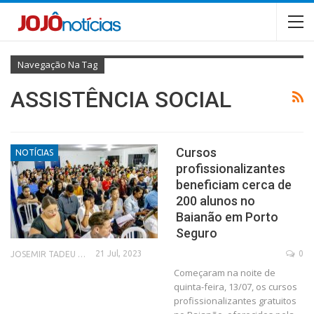
Navegação Na Tag
ASSISTÊNCIA SOCIAL
Cursos
NOTÍCIAS
profissionalizantes
beneficiam cerca de
200 alunos no
Baianão em Porto
Seguro
21 Jul, 2023
0
JOSEMIR TADEU FONSECA
Começaram na noite de
quinta-feira, 13/07, os cursos
profissionalizantes gratuitos