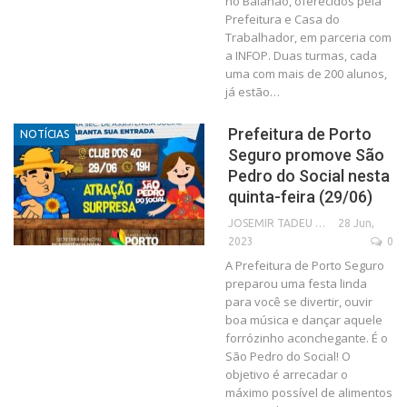
no Baianão, oferecidos pela
Prefeitura e Casa do
Trabalhador, em parceria com
a INFOP. Duas turmas, cada
uma com mais de 200 alunos,
já estão…
Prefeitura de Porto
NOTÍCIAS
Seguro promove São
Pedro do Social nesta
quinta-feira (29/06)
28 Jun,
JOSEMIR TADEU FONSECA
2023
0
A Prefeitura de Porto Seguro
preparou uma festa linda
para você se divertir, ouvir
boa música e dançar aquele
forrózinho aconchegante. É o
São Pedro do Social! O
objetivo é arrecadar o
máximo possível de alimentos