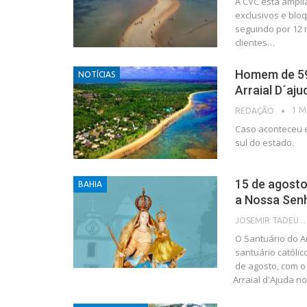
A CVC está ampli
exclusivos e blo
seguindo por 12 
clientes…
Homem de 59
NOTÍCIAS
Arraial D´aj
1 M
REDAÇÃO
Caso aconteceu e
sul do estado.
15 de agost
BAHIA
a Nossa Sen
JOSEMIR TADEU FON
O Santuário do Ar
santuário católic
de agosto, com 
Arraial d'Ajuda n