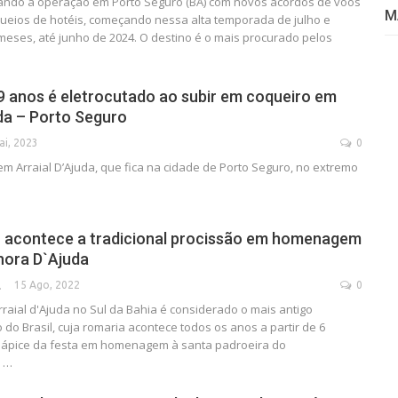
ando a operação em Porto Seguro (BA) com novos acordos de voos
M
queios de hotéis, começando nessa alta temporada de julho e
meses, até junho de 2024. O destino é o mais procurado pelos
 anos é eletrocutado ao subir em coqueiro em
uda – Porto Seguro
ai, 2023
0
m Arraial D’Ajuda, que fica na cidade de Porto Seguro, no extremo
o acontece a tradicional procissão em homenagem
hora D`Ajuda
15 Ago, 2022
0
SECA
raial d'Ajuda no Sul da Bahia é considerado o mais antigo
o do Brasil, cuja romaria acontece todos os anos a partir de 6
o ápice da festa em homenagem à santa padroeira do
o …