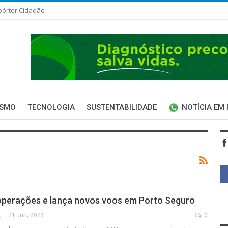
pórter Cidadão
ISMO
TECNOLOGIA
SUSTENTABILIDADE
NOTÍCIA EM
operações e lança novos voos em Porto Seguro
21 Jun, 2023
0
SECA