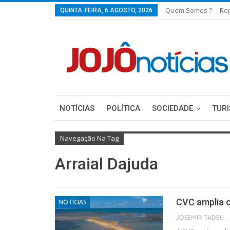
Quem Somos ?
Re
QUINTA-FEIRA, 6 AGOSTO, 2026
NOTÍCIAS
POLÍTICA
SOCIEDADE
TUR
Navegação Na Tag
Arraial Dajuda
CVC amplia 
NOTÍCIAS
JOSEMIR TADEU FON