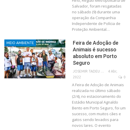
Filho, Região Metropolitana de
Salvador, foram resgatadas
no sábado (9) durante uma
operação da Companhia
Independente de Polícia de
Proteção Ambiental…
Feira de Adoção de
MEIO AMBIENTE
Animais é sucesso
absoluto em Porto
Seguro
4 Abr,
JOSEMIR TADEU FONSECA
2022
0
A Feira de Adoção de Animais
realizada no último sábado
(2/4), no estacionamento do
Estádio Municipal Agnaldo
Bento em Porto Seguro, foi um
sucesso, com muitos cães e
gatos sendo levados para
novos lares. O evento