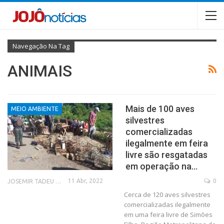
Navegação Na Tag
ANIMAIS
Mais de 100 aves
MEIO AMBIENTE
silvestres
comercializadas
ilegalmente em feira
livre são resgatadas
em operação na…
11 Abr, 2022
0
JOSEMIR TADEU FONSECA
Cerca de 120 aves silvestres
comercializadas ilegalmente
em uma feira livre de Simões