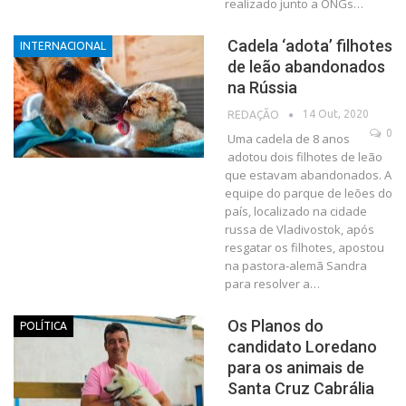
realizado junto a ONGs…
Cadela ‘adota’ filhotes
INTERNACIONAL
de leão abandonados
na Rússia
14 Out, 2020
REDAÇÃO
0
Uma cadela de 8 anos
adotou dois filhotes de leão
que estavam abandonados. A
equipe do parque de leões do
país, localizado na cidade
russa de Vladivostok, após
resgatar os filhotes, apostou
na pastora-alemã Sandra
para resolver a
…
Os Planos do
POLÍTICA
candidato Loredano
para os animais de
Santa Cruz Cabrália