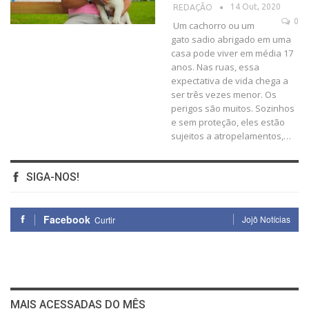
14 Out, 2020
REDAÇÃO
0
Um cachorro ou um
gato sadio abrigado em uma
casa pode viver em média 17
anos. Nas ruas, essa
expectativa de vida chega a
ser três vezes menor. Os
perigos são muitos. Sozinhos
e sem proteção, eles estão
sujeitos a atropelamentos,
…
SIGA-NOS!
Facebook
Jojô Notícias
Curtir
MAIS ACESSADAS DO MÊS