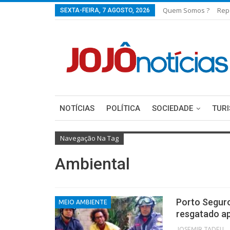
Quem Somos ?
Rep
SEXTA-FEIRA, 7 AGOSTO, 2026
NOTÍCIAS
POLÍTICA
SOCIEDADE
TUR
Navegação Na Tag
Ambiental
Porto Seguro
MEIO AMBIENTE
resgatado ap
JOSEMIR TADEU FON