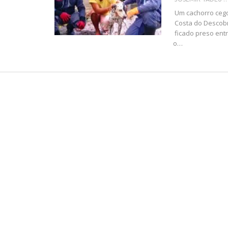
Um cachorro cego
Costa do Descobr
ficado preso ent
o…