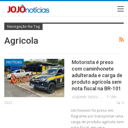
Navegação Na Tag
Agricola
Motorista é preso
NOTÍCIAS
com caminhonete
adulterada e carga de
produto agrícola sem
nota fiscal na BR-101
11 Abr,
JOSEMIR TADEU FONSECA
2022
0
Um homem foi preso em
flagrante por transportar uma
carga de produto agrícola sem
nota fiscal, em uma