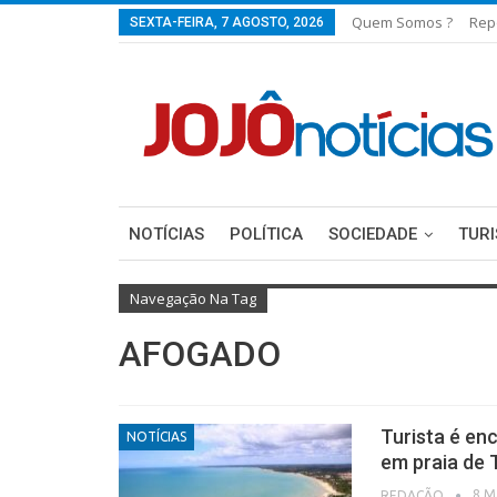
Quem Somos ?
Rep
SEXTA-FEIRA, 7 AGOSTO, 2026
NOTÍCIAS
POLÍTICA
SOCIEDADE
TUR
Navegação Na Tag
AFOGADO
Turista é en
NOTÍCIAS
em praia de
8 M
REDAÇÃO