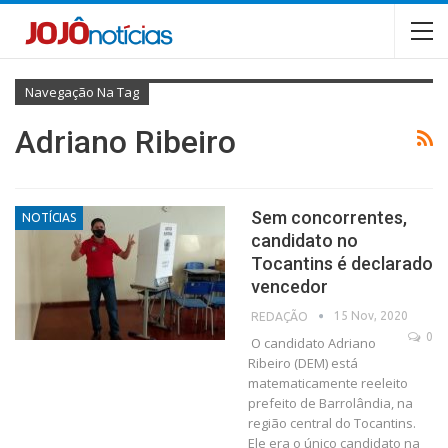
Navegação Na Tag
Adriano Ribeiro
Sem concorrentes,
NOTÍCIAS
candidato no
Tocantins é declarado
vencedor
15 Nov, 2020
REDAÇÃO
0
O candidato Adriano
Ribeiro (DEM) está
matematicamente reeleito
prefeito de Barrolândia, na
região central do Tocantins.
Ele era o único candidato na