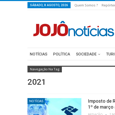
Quem Somos ?
Repórte
SÁBADO, 8 AGOSTO, 2026
NOTÍCIAS
POLÍTICA
SOCIEDADE
TUR
Navegação Na Tag
2021
Imposto de R
NOTÍCIAS
1º de março a
2 M
REDAÇÃO