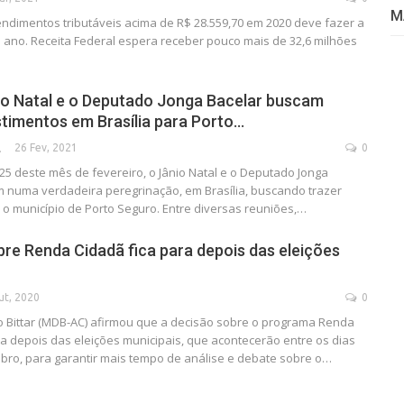
M
dimentos tributáveis acima de R$ 28.559,70 em 2020 deve fazer a
 ano. Receita Federal espera receber pouco mais de 32,6 milhões
io Natal e o Deputado Jonga Bacelar buscam
stimentos em Brasília para Porto…
26 Fev, 2021
0
SECA
 25 deste mês de fevereiro, o Jânio Natal e o Deputado Jonga
m numa verdadeira peregrinação, em Brasília, buscando trazer
 o município de Porto Seguro. Entre diversas reuniões,…
bre Renda Cidadã fica para depois das eleições
ut, 2020
0
 Bittar (MDB-AC) afirmou que a decisão sobre o programa Renda
ra depois das eleições municipais, que acontecerão entre os dias
bro, para garantir mais tempo de análise e debate sobre o
…