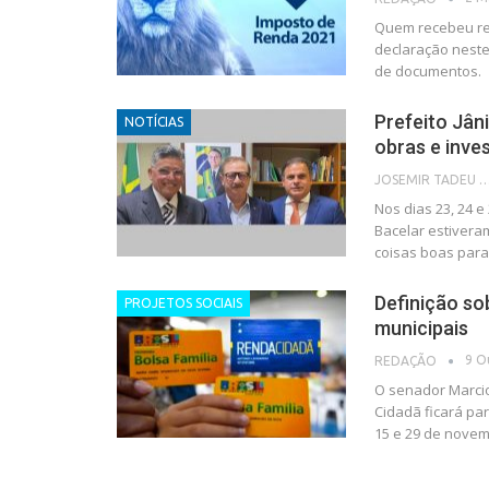
Quem recebeu ren
declaração neste
de documentos.
Prefeito Jân
NOTÍCIAS
obras e inve
JOSEMIR TADEU FON
Nos dias 23, 24 e
Bacelar estivera
coisas boas para
Definição so
PROJETOS SOCIAIS
municipais
9 O
REDAÇÃO
O senador Marcio
Cidadã ficará pa
15 e 29 de novem