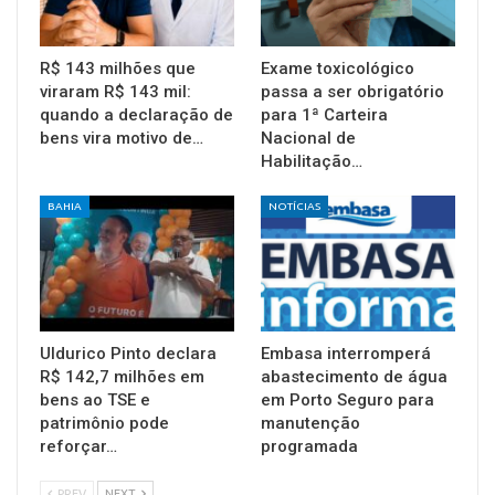
R$ 143 milhões que
Exame toxicológico
viraram R$ 143 mil:
passa a ser obrigatório
quando a declaração de
para 1ª Carteira
bens vira motivo de…
Nacional de
Habilitação…
BAHIA
NOTÍCIAS
Uldurico Pinto declara
Embasa interromperá
R$ 142,7 milhões em
abastecimento de água
bens ao TSE e
em Porto Seguro para
patrimônio pode
manutenção
reforçar…
programada
PREV
NEXT